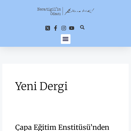
İçeriğe
atla
Yeni Dergi
Çapa Eğitim Enstitüsü’nden