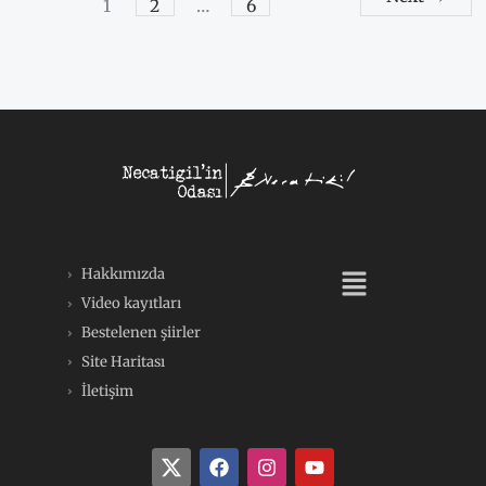
1
2
…
6
Menü
Hakkımızda
Video kayıtları
Bestelenen şiirler
Site Haritası
İletişim
F
I
Y
a
n
o
c
s
u