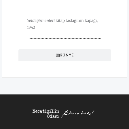
HAKKINDA
Yeldeğirmenleri
kitap taslağının kapağı,
1942
KÜNYE