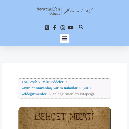
İçeriğe
atla
Ana Sayfa
Müsveddeleri
Yayınlanmayanlar/ Yarım Kalanlar
Şiir
Yeldeğirmenleri
Yeldeğirmenleri kitapçığı