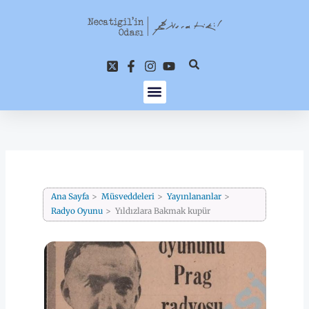
İçeriğe
atla
Ana Sayfa
Müsveddeleri
Yayınlananlar
Radyo Oyunu
Yıldızlara Bakmak kupür