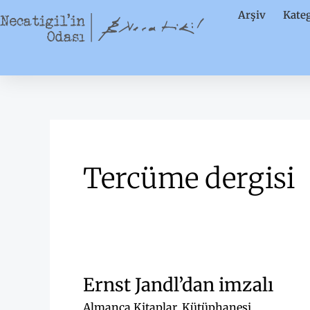
İçeriğe
Arşiv
Kateg
atla
Tercüme dergisi
Ernst Jandl’dan imzalı
Almanca Kitaplar
,
Kütüphanesi