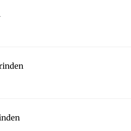
n
erinden
rinden