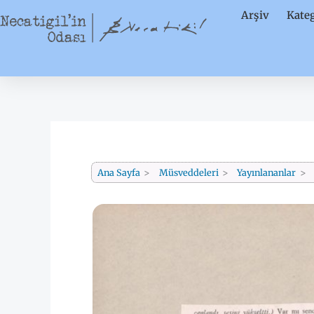
İçeriğe
Arşiv
Kateg
atla
Ana Sayfa
Müsveddeleri
Yayınlananlar