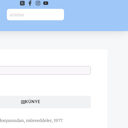
HAKKINDA
KÜNYE
osyasından, müsveddeler, 1977