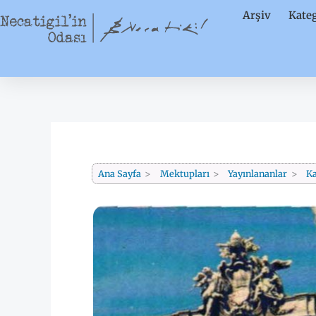
İçeriğe
Arşiv
Kateg
atla
Ana Sayfa
Mektupları
Yayınlananlar
Ka