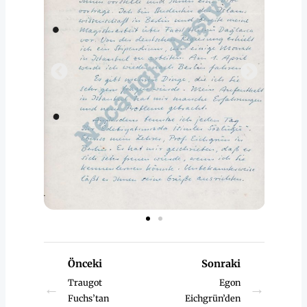
Önceki
Sonraki
Traugot
Egon
←
→
Fuchs’tan
Eichgrün’den