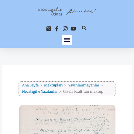
İçeriğe
atla
Ana Sayfa
Mektupları
Yayınlanmayanlar
Necatigil'e Yazılanlar
Gisela Kraft’tan mektup